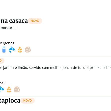
 na casaca
NOVO
 mostarda.
lérgenos:
O
de jambu e limão, servido com molho ponzu de tucupi preto e cebo
os:
tapioca
NOVO