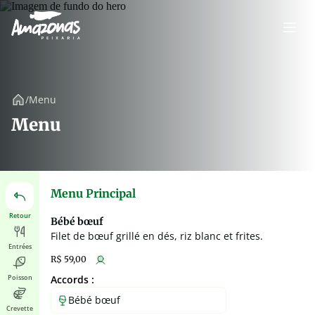
/
Menu
Menu
Menu Principal
Retour
Bébé bœuf
Filet de bœuf grillé en dés, riz blanc et frites.
Entrées
R$ 59,00
Poisson
Accords :
Bébé bœuf
Crevette