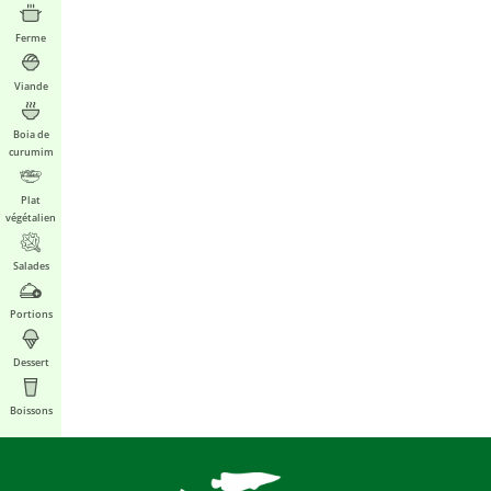
Ferme
Viande
Boia de
curumim
Plat
végétalien
Salades
Portions
Dessert
Boissons