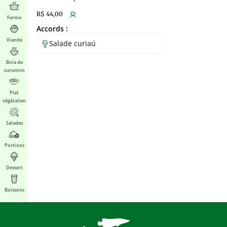
R$ 44,00
Ferme
Accords :
Viande
Salade curiaú
Boia de
curumim
Plat
végétalien
Salades
Portions
Dessert
Boissons